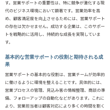
す。営業サポートの重要性は、特に競争が激化する現
紹介
代のビジネス環境において顕著です。営業効率を高
AIを活用した営業サポートの革新的事例
め、顧客満足度を向上させるためには、営業サポート
クラウドサービスによる営業支援の進化
の存在は欠かせません。成功する企業は、このサポー
データ分析で高める営業サポートの効果
トを戦略的に活用し、持続的な成長を実現していま
モバイルツールを活用した現場での営業
す。
支援
AR/VR技術の活用で新たな営業サポート
基本的な営業サポートの役割と期待される成
手法
果
成功事例から学ぶ営業サポートの未来展
営業サポートの基本的な役割は、営業チームが効率的
望
に働けるように環境を整えることです。具体的には、
営業チームの成果を最大化するための戦略的
営業プロセスの管理、見込み客の情報整理、商談の準
サポート
備、フォローアップの自動化などがあります。これに
より、営業担当者は顧客対応により多くの時間を割く
営業戦略におけるサポートプランの立案