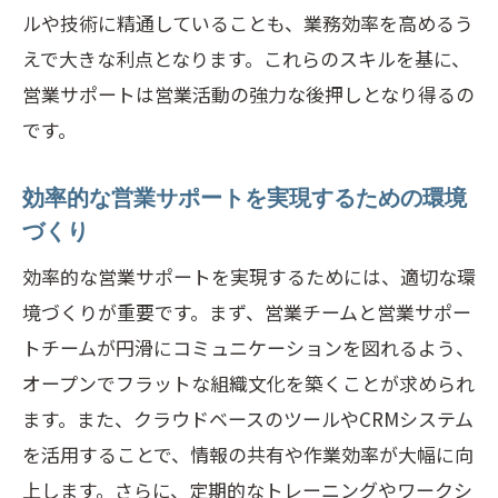
CRMシステムを活用した効率的な営業支
ルや技術に精通していることも、業務効率を高めるう
援
えで大きな利点となります。これらのスキルを基に、
営業支援ソフトウェアの導入効果を最大
営業サポートは営業活動の強力な後押しとなり得るの
化する法
です。
ツール活用による営業活動の自動化と効
効率的な営業サポートを実現するための環境
果
づくり
ツール利用における注意点と成功の秘訣
効率的な営業サポートを実現するためには、適切な環
最新営業サポートツールのトレンドと選
境づくりが重要です。まず、営業チームと営業サポー
び方
トチームが円滑にコミュニケーションを図れるよう、
成功する営業サポートのためのチームコミュ
オープンでフラットな組織文化を築くことが求められ
ニケーション術
ます。また、クラウドベースのツールやCRMシステム
効果的なコミュニケーションが営業サポ
を活用することで、情報の共有や作業効率が大幅に向
ートに及ぼす影響
上します。さらに、定期的なトレーニングやワークシ