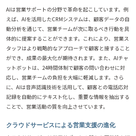
AIは営業サポートの分野で革命を起こしています。例
営業サポートで顧客基盤の拡大を目指す
えば、AIを活用したCRMシステムは、顧客データの自
方法
動分析を通じて、営業チームが次に取るべき行動を具
サポートを通じたブランド価値の向上
体的に提案することができます。これにより、営業ス
持続可能なビジネスモデルの構築と営業
タッフはより戦略的なアプローチで顧客と接すること
支援
ができ、成果の最大化が期待されます。また、AIチャ
営業サポートで未来のビジネス成長を実
ットボットは、24時間体制で顧客の問い合わせに対
現する
応し、営業チームの負担を大幅に軽減します。さら
に、AIは音声認識技術を活用して、顧客との電話応対
記録を自動的にテキスト化し、重要な情報を抽出する
ことで、営業活動の質を向上させています。
クラウドサービスによる営業支援の進化