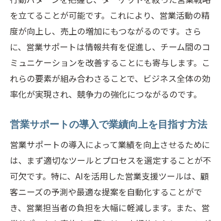
サポート活動の進捗管理と評価手法
を立てることが可能です。これにより、営業活動の精
顧客満足度を高めるための営業サポート
度が向上し、売上の増加にもつながるのです。さら
戦術
に、営業サポートは情報共有を促進し、チーム間のコ
プロジェクト管理ツールの活用で効率化
ミュニケーションを改善することにも寄与します。こ
を図る
れらの要素が組み合わさることで、ビジネス全体の効
成果を最大化するためのサポート戦略の
率化が実現され、競争力の強化につながるのです。
定期見直し
営業サポートがビジネス成果に与える具
営業サポートの導入で業績向上を目指す方法
体的な影響
営業サポートの導入によって業績を向上させるために
営業サポートでよくある課題とその解決策を
は、まず適切なツールとプロセスを選定することが不
探る
可欠です。特に、AIを活用した営業支援ツールは、顧
営業サポートにおける一般的な課題の発
客ニーズの予測や最適な提案を自動化することがで
見
き、営業担当者の負担を大幅に軽減します。また、営