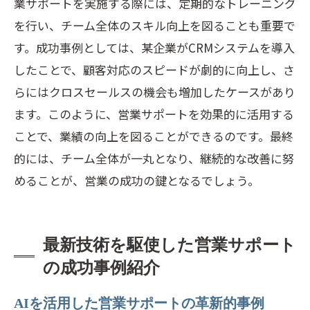
サポートがうまく機能しない原因を特定
業サポートを実施する際には、定期的なトレーニング
する方法
を行い、チーム全体のスキル向上を図ることも重要で
す。成功事例としては、某企業がCRMシステムを導入
課題解決のための具体的なアプローチと
したことで、顧客対応のスピードが劇的に向上し、さ
手法
らにはクロスセールスの機会も増加したケースがあり
業務フロー改善によるサポートの質向上
ます。このように、営業サポートを効果的に活用する
サポートチームのリーダーシップ強化策
ことで、業績の向上を図ることができるのです。最終
営業サポートにおける問題解決の成功事
的には、チーム全体が一丸となり、継続的な改善に努
例
めることが、営業の成功の鍵となるでしょう。
営業サポートを通じて得られるビジネス成長
の可能性
営業サポートがビジネス成長に与える長
最新技術を駆使した営業サポート
期的影響
の成功事例紹介
新たな市場機会を見出すためのサポート
AIを活用した営業サポートの革新的事例
戦略