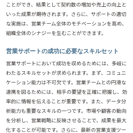
ことができ、結果として契約数の増加や売上の向上と
方法
いった成果が期待されます。さらに、サポートの適切
ターゲット設定と営業サポートの連携強
な実施は、営業チーム全体のモチベーションを高め、
化
組織全体のシナジーを生むことができます。
チーム全体の目標達成を促進するサポー
ト実例
営業サポートの成功に必要なスキルセット
効果的なフィードバックシステムの構築
営業サポートにおいて成功を収めるためには、多岐に
営業プロセスの見直しによるサポート強
わたるスキルセットが求められます。まず、コミュニ
化
ケーション能力は不可欠です。営業チームとの円滑な
戦略的営業サポートで業績を飛躍的に向
連携を図るためには、相手の要望を正確に把握し、効
上させる
率的に情報を伝えることが重要です。また、データ分
プロが教える営業サポートツールの選び方と
析能力も重要なスキルの一つです。市場や顧客の動向
活用法
を分析し、営業戦略に反映させることで、成果を最大
営業サポートに最適なツールの選定基準
化することが可能です。さらに、最新の営業支援ツー