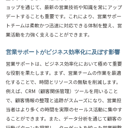
チーム全体での情報共有を促進するため
ョップを通じて、最新の営業技術や知識を常にアップ
の方法
デートすることも重要です。これにより、営業サポー
オンラインツールを用いたチーム連携の
トチームは柔軟かつ迅速に対応できる体制を整え、営
強化
業活動を力強く支えることができます。
コミュニケーション不足が引き起こす問
題と解決策
営業サポートがビジネス効率化に及ぼす影響
営業サポートにおけるフィードバックの
営業サポートは、ビジネス効率化において極めて重要
重要性
な役割を果たします。まず、営業チームの作業を最適
チームワークを高めるためのコミュニケ
化することで、時間とリソースの無駄を削減します。
ーション戦略
例えば、CRM（顧客関係管理）ツールを用いること
で、顧客情報の整理と追跡がスムーズになり、営業担
営業サポートを活用した成果向上の具体的ス
当者はより多くの時間を実際のセールス活動に集中す
テップ
ることができます。また、データ分析を通じて顧客の
具体的な営業サポートプランの立案方法
行動パターンを把握し、ターゲットを絞った営業戦略