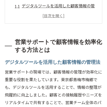
デジタルツールを活用した顧客情報の管
理法
情報効率化が営業パフォーマンスに与え
る影響
顧客情報の可視化がもたらすメリット
営業サポートで顧客情報を効率化
営業サポートでのAI活用例
する方法とは
顧客情報管理のセキュリティ対策
デジタルツールを活用した顧客情報の管理法
営業サポートを強化する人的資源の活用
営業サポートの現場では、顧客情報の管理が効率化に
青梅市梅郷での営業活動を成功に導く顧客情
重要な役割を果たしています。東京都青梅市梅郷で
報管理の秘訣
も、デジタルツールを活用することで、情報の整理が
地域ニーズに特化した情報管理手法
飛躍的に向上しました。顧客との接触履歴やニーズを
顧客データを活用したターゲティング戦
リアルタイムで共有することで、営業チーム全体のパ
略