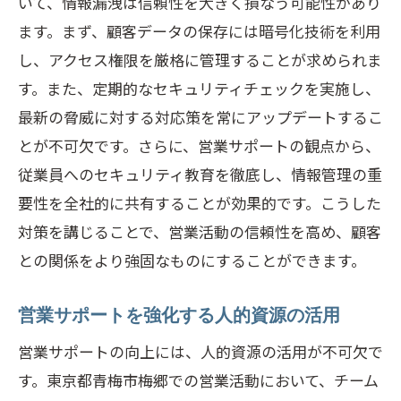
いて、情報漏洩は信頼性を大きく損なう可能性があり
ます。まず、顧客データの保存には暗号化技術を利用
市場拡大を視野に入れた営業戦略
し、アクセス権限を厳格に管理することが求められま
地域密着型営業がもたらす長期的利益
す。また、定期的なセキュリティチェックを実施し、
地域特性を活かした差別化戦略
最新の脅威に対する対応策を常にアップデートするこ
地域の声を反映した製品・サービス開発
とが不可欠です。さらに、営業サポートの観点から、
従業員へのセキュリティ教育を徹底し、情報管理の重
要性を全社的に共有することが効果的です。こうした
対策を講じることで、営業活動の信頼性を高め、顧客
との関係をより強固なものにすることができます。
営業サポートを強化する人的資源の活用
営業サポートの向上には、人的資源の活用が不可欠で
す。東京都青梅市梅郷での営業活動において、チーム