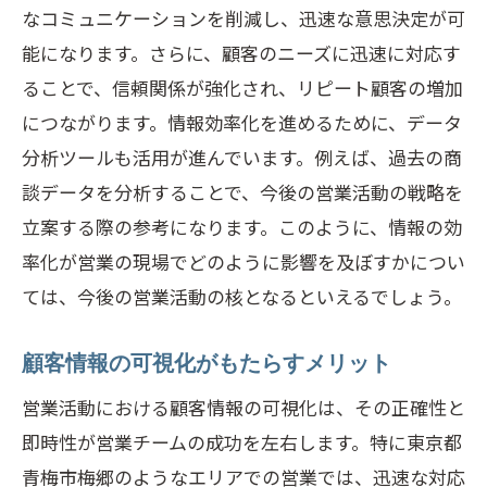
情報共有がもたらす組織の一体感
なコミュニケーションを削減し、迅速な意思決定が可
リアルタイム情報交換が顧客対応力を向上さ
能になります。さらに、顧客のニーズに迅速に対応す
せる理由
ることで、信頼関係が強化され、リピート顧客の増加
迅速な対応が顧客満足度を向上させる仕
につながります。情報効率化を進めるために、データ
組み
分析ツールも活用が進んでいます。例えば、過去の商
リアルタイム情報の活用事例
談データを分析することで、今後の営業活動の戦略を
立案する際の参考になります。このように、情報の効
市場変化に即応するための情報基盤
率化が営業の現場でどのように影響を及ぼすかについ
情報交換のスピードと品質のバランス
ては、今後の営業活動の核となるといえるでしょう。
モバイル技術による情報共有の進化
ライブデータが営業戦略に及ぼす影響
顧客情報の可視化がもたらすメリット
具体例で学ぶ効果的な営業サポートの実践法
営業活動における顧客情報の可視化は、その正確性と
成功事例から学ぶ顧客データの活用法
即時性が営業チームの成功を左右します。特に東京都
営業支援ツールを活用した効果測定
青梅市梅郷のようなエリアでの営業では、迅速な対応