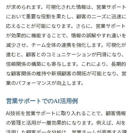
ベストプラクティスの導入ステップ
が求められます。可視化された情報は、営業サポート
営業プロセスの改善事例
において重要な役割を果たし、顧客のニーズに迅速に
応えることが可能になります。さらに、営業サポート
顧客情報を活かしたクロスセル戦略
が効果的に機能することで、情報の誤解やすれ違いを
営業サポートの成果を高めるためのチー
減少させ、チーム全体の連携を強化します。可視化が
ム教育
進むと、顧客とのコミュニケーションが円滑になり、
営業サポートが顧客満足度を高めるカギとは
信頼関係の構築にも寄与します。これにより、長期的
カスタマーエクスペリエンスの向上戦略
な顧客関係の維持や新規顧客の開拓が可能となり、営
顧客の声を活かした製品改善
業のパフォーマンスが向上します。
カスタマーサービスの質を向上させる方
法
営業サポートでのAI活用例
顧客との信頼関係構築の重要性
AI技術を営業サポートに取り入れることで、顧客情報
パーソナライズされたサービスの提供法
の管理と活用が一層効果的になります。例えば、AIを
顧客満足度調査の効果的な活用法
活用した顧客データ分析は、営業チームが直面する課