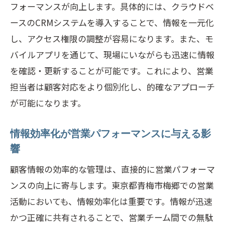
フォーマンスが向上します。具体的には、クラウドベ
青梅市特有の顧客ニーズの把握法
ースのCRMシステムを導入することで、情報を一元化
地域密着型営業の実践事例
し、アクセス権限の調整が容易になります。また、モ
顧客フィードバックの効果的な利用法
バイルアプリを通じて、現場にいながらも迅速に情報
顧客満足度向上のためのデータ分析
を確認・更新することが可能です。これにより、営業
顧客情報の共有が営業チームに与える影響と
担当者は顧客対応をより個別化し、的確なアプローチ
は
が可能になります。
チーム間での情報断絶を防ぐ方法
情報効率化が営業パフォーマンスに与える影
コミュニケーション改善がもたらす効果
響
情報共有によるチームシナジーの創出
顧客情報の効率的な管理は、直接的に営業パフォーマ
営業サポートにおけるリーダーシップの
ンスの向上に寄与します。東京都青梅市梅郷での営業
重要性
活動においても、情報効率化は重要です。情報が迅速
顧客情報の透明性が信頼感を高める理由
かつ正確に共有されることで、営業チーム間での無駄