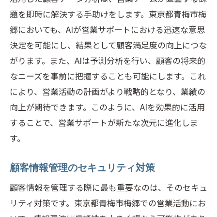
営業チーム一丸で顧客情報を共有するメリッ
題を即時に解決する手助けをします。東京都青梅市梅
ト
郷においても、AIが営業サポートにおける迅速な意思
決定を可能にし、結果として顧客満足度の向上につな
共通の目標設定の重要性
がります。また、AIは予測分析を行い、顧客の将来的
チームでの情報共有がもたらす相乗効果
なニーズを事前に把握することも可能にします。これ
情報の一元管理による業務効率化
により、営業活動の計画がより戦略的となり、業績の
顧客対応の統一化による信頼構築
向上が期待できます。このように、AIを効果的に活用
チームワークが営業成績を向上させる理
することで、営業サポートが新たな次元に進化しま
由
す。
情報共有がキャリア成長に及ぼす影響
青梅市梅郷での営業サポートがもたらすビジ
顧客情報管理のセキュリティ対策
ネス成長の可能性
顧客情報を管理する際に最も重要なのは、そのセキュ
地域ビジネスの活性化を促進する方法
リティ対策です。東京都青梅市梅郷での営業活動にお
営業サポートが地域経済に与える影響