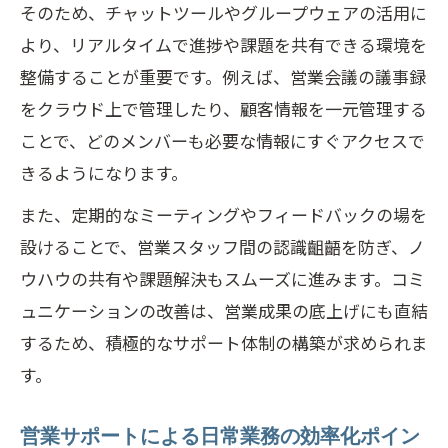
営業サポートと自動化で業務効率が劇的
そのため、チャットツールやグループウェアの活用に
に変化
より、リアルタイムで進捗や課題を共有できる環境を
営業サポートが推進する業務改善の具体
整備することが重要です。例えば、営業会議の議事録
的手順
をクラウド上で管理したり、顧客情報を一元管理する
営業サポートと連携したワークフロー最
ことで、どのメンバーも必要な情報にすぐアクセスで
適化
きるようになります。
営業サポート導入で成果に直結するポイ
また、定期的なミーティングやフィードバックの場を
ント
設けることで、営業スタッフ間の認識齟齬を防ぎ、ノ
営業支援の現場実践から学ぶ業務自動化の利
ウハウの共有や課題解決もスムーズに進みます。コミ
点
ュニケーションの改善は、営業成果の底上げにも直結
営業サポートと業務自動化の実践的メリ
するため、積極的なサポート体制の構築が求められま
ット
す。
営業サポートが自動化推進に果たす役割
営業サポートによる日常業務の効率化ポイン
業務自動化で営業サポートの負担を削減