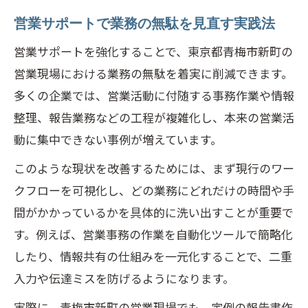
営業サポートでミス削減と成果向上を実
営業サポートで業務の無駄を見直す実践法
現
青梅市新町の営業現場におけるワークフロー
営業サポートを強化することで、東京都青梅市新町の
見直し術
営業現場における業務の無駄を着実に削減できます。
多くの企業では、営業活動に付随する事務作業や情報
営業サポートが支えるワークフロー見直
整理、報告業務などの工程が複雑化し、本来の営業活
しの要点
動に集中できない事例が増えています。
現場実情を反映した営業サポート導入の
工夫
このような現状を改善するためには、まず現行のワー
クフローを可視化し、どの業務にどれだけの時間や手
営業サポートで実現する業務プロセス最
間がかかっているかを具体的に洗い出すことが重要で
適化
す。例えば、営業事務の作業を自動化ツールで簡略化
チーム全体で取り組む営業サポートの活
したり、情報共有の仕組みを一元化することで、二重
用術
入力や伝達ミスを防げるようになります。
営業サポートを活かした属人化解消のコ
ツ
実際に、青梅市新町の営業現場でも、定例の報告書作