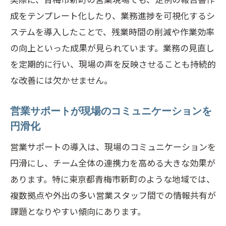
成をテンプレート化したり、業務進捗を可視化するシ
営業サポート導入がもたらすチームの変化
ステムを導入したことで、残業時間の削減や作業効率
営業サポートが業務分担を明確にするポ
の向上といった成果が見られています。業務の見直し
イント
を定期的に行い、現場の声を反映させることも持続的
営業サポート導入後の役割分担と連携強
な改善には欠かせません。
化
営業サポートが育むチーム内の信頼関係
営業サポートが現場のコミュニケーションを
営業サポートの活用で得られる成長機会
円滑化
営業サポートがもたらす働き方の柔軟性
営業サポートの導入は、現場のコミュニケーションを
向上
円滑にし、チーム全体の連携力を高める大きな効果が
ワークフロー改善で叶える営業生産性アップ
あります。特に東京都青梅市新町のような地域では、
営業サポートを活かした生産性向上の流
複数拠点や外出の多い営業スタッフ間での情報共有が
れ
課題となりやすい傾向にあります。