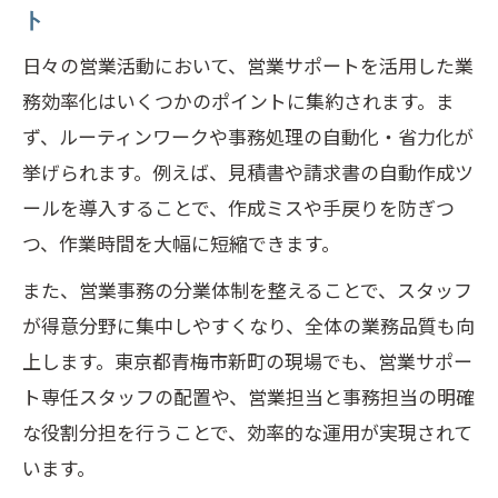
ト
営業サポートと連動した自動化ツール活
日々の営業活動において、営業サポートを活用した業
用法
務効率化はいくつかのポイントに集約されます。ま
営業サポート視点の自動化選定ポイント
ず、ルーティンワークや事務処理の自動化・省力化が
業務負担軽減を目指す営業サポートの役割
挙げられます。例えば、見積書や請求書の自動作成ツ
営業サポートで日々の業務負担を軽減す
ールを導入することで、作成ミスや手戻りを防ぎつ
る方法
つ、作業時間を大幅に短縮できます。
営業サポートが担うバックオフィス業務
また、営業事務の分業体制を整えることで、スタッフ
の要点
が得意分野に集中しやすくなり、全体の業務品質も向
営業サポート導入で実感できる負担削減
上します。東京都青梅市新町の現場でも、営業サポー
効果
ト専任スタッフの配置や、営業担当と事務担当の明確
営業サポートによる残業削減と働き方改
な役割分担を行うことで、効率的な運用が実現されて
革
います。
営業サポートがサポートする人材定着戦