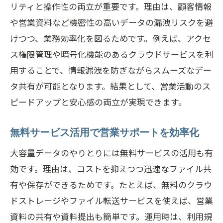
リティと操作性の両立が重要です。理由は、顧客情報
営業サポートにおける安全な共有のコツ
や営業資料など機密性の高いデータの漏洩リスクを避
大容量データ共有で重視すべき営業支援
けつつ、業務効率化を図るためです。例えば、アクセ
策
ス権限管理や暗号化機能のあるクラウドサービスを利
無料・安全な営業サポート共有術とは
用することで、情報漏洩を防ぎながらスムーズなデー
営業サポートで使える転送サービス比較
タ共有が可能となります。結果として、営業活動のス
営業サポートで安心を得る共有の仕組み
ピードアップと安心感の両立が実現できます。
大容量ファイル共有で営業支援を強化
無料サービス活用で営業サポートを効率化
効率化を実現する営業サポートの大容量活用
営業サポートで効率化する活用ポイント
大容量データのやりとりには無料サービスの活用も有
効です。理由は、コストを抑えつつ迅速なファイル共
大容量データ活用による業務効率アップ
有や保存ができるためです。たとえば、無料のクラウ
法
ドストレージやファイル転送サービスを使えば、営業
営業サポートで役立つ時短活用アイデア
資料の共有や資料提出も簡単です。運用時は、利用規
無料サービスで営業サポートの効率化実