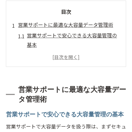
目次
営業サポートに最適な大容量データ管理術
営業サポートで安心できる大容量管理の
基本
無料サービス活用で営業サポートを効率
化
営業サポートにおすすめの大容量共有方
法
営業サポートに最適な大容量デー
安全な営業サポートのための保存先選び
タ管理術
営業サポートで役立つデータ管理の工夫
営業サポートで安心できる大容量管理の基本
大容量データ活用で営業サポート最適化
営業サポートで大容量データを扱う際は、まずセキュ
大容量データの共有を安全に行う営業支援法