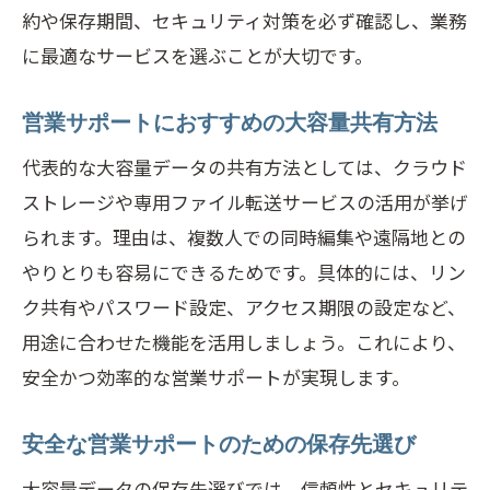
約や保存期間、セキュリティ対策を必ず確認し、業務
現
に最適なサービスを選ぶことが大切です。
営業サポート効率化のための活用術を解
説
営業サポートにおすすめの大容量共有方法
大容量データが営業サポートを変える理
代表的な大容量データの共有方法としては、クラウド
由
ストレージや専用ファイル転送サービスの活用が挙げ
ビジネス現場で役立つ大容量データ送信の工
られます。理由は、複数人での同時編集や遠隔地との
夫
やりとりも容易にできるためです。具体的には、リン
営業サポートで実践する送信テクニック
ク共有やパスワード設定、アクセス期限の設定など、
大容量送信時の営業サポート最適化方法
用途に合わせた機能を活用しましょう。これにより、
無料おすすめサービスを営業サポートに
安全かつ効率的な営業サポートが実現します。
営業サポートで失敗しない送信の工夫
安全な営業サポートのための保存先選び
営業サポートに必須の送信時注意点
大容量データの保存先選びでは、信頼性とセキュリテ
大容量送信が営業サポートで活きる瞬間