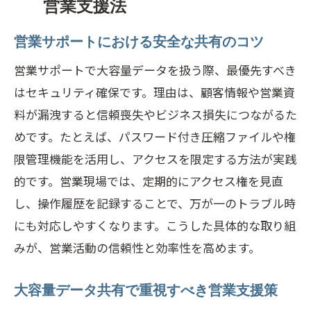
営業支援法
は
営業サポートにおける安全な共有のコツ
営業サポートのための誤送信防止対策を
解説
営業サポートで大容量データを扱う際、最優先すべき
はセキュリティ確保です。理由は、顧客情報や営業資
大容量データ転送時の営業サポート注意
料が漏洩すると信頼喪失やビジネス損失につながるた
点
めです。たとえば、パスワード付き圧縮ファイルや権
セキュリティ強化で営業サポートを守る
限管理機能を活用し、アクセスを限定する方法が実践
方法
的です。営業現場では、定期的にアクセス権を見直
営業サポートで役立つ安全転送の実践例
し、操作履歴を記録することで、万が一のトラブル時
営業サポートで安心を生む転送コツ集
にも対応しやすくなります。こうした具体的な取り組
この一記事で分かる大容量データ運用の最前
みが、営業活動の信頼性と効率性を高めます。
線
営業サポートに必要な最新データ運用知
大容量データ共有で重視すべき営業支援策
識