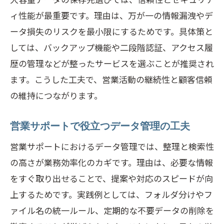
ィ性能が最重要です。理由は、万が一の情報漏洩やデ
ファイル圧縮が営業サポートで果たす役割と
ータ損失のリスクを最小限にするためです。具体策と
は
しては、バックアップ機能や二段階認証、アクセス履
営業サポートにおける圧縮活用のメリッ
歴の管理などが整ったサービスを選ぶことが推奨され
ト
ます。こうした工夫で、営業活動の継続性と顧客信頼
大容量データ圧縮で営業サポートを効率
の維持につながります。
化
営業サポートで使える圧縮方法と注意点
営業サポートで役立つデータ管理の工夫
圧縮による営業サポート時短効果を解説
営業サポートにおけるデータ管理では、整理と検索性
営業サポートでの圧縮ツール選びの基準
の高さが業務効率化のカギです。理由は、必要な情報
大容量データ圧縮の営業サポート事例紹
をすぐ取り出せることで、提案や対応のスピードが向
介
上するためです。実践例としては、フォルダ分けやフ
無料サービスで叶える大容量データの安心共
ァイル名の統一ルール、定期的な不要データの削除を
有