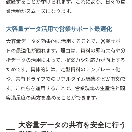
徹底することが挙げられます。これにより、日々の営
営業サポートで選ぶ無料共有サービスの
業活動がスムーズになります。
特徴
大容量データ活用で営業サポート最適化
大容量データを無料で安全に共有する方
法
大容量データを効果的に活用することで、営業サポー
トの最適化が図れます。理由は、資料の即時共有や分
営業サポートに向いたおすすめ無料サー
析データの活用によって、提案力や対応力が向上する
ビス
ためです。具体的には、定型資料のテンプレート化
無料サービス活用で営業サポートのコス
や、共有ドライブでのリアルタイム編集などが有効で
ト削減
す。これらを運用することで、営業現場の生産性と顧
営業サポートで安心感を得る無料共有術
客満足度の両方を高めることができます。
無料サービス比較で営業サポート最適化
営業サポートにおける安全なファイル転送の
コツ
大容量データの共有を安全に行う
営業サポートで安全性重視の転送方法と