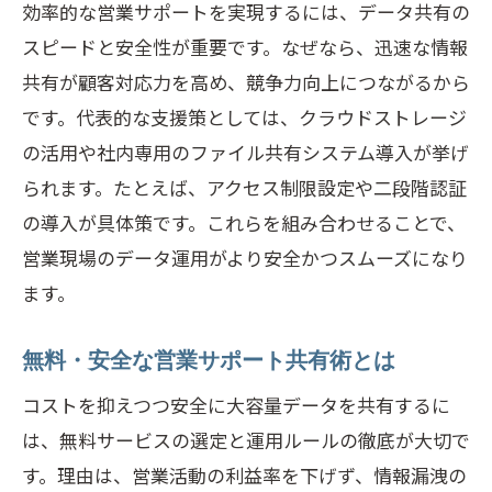
効率的な営業サポートを実現するには、データ共有の
大容量データ運用の営業サポート事例紹
スピードと安全性が重要です。なぜなら、迅速な情報
介
共有が顧客対応力を高め、競争力向上につながるから
営業サポートで注目のデータ運用トレン
です。代表的な支援策としては、クラウドストレージ
ド
の活用や社内専用のファイル共有システム導入が挙げ
運用時に押さえたい営業サポートの要点
られます。たとえば、アクセス制限設定や二段階認証
の導入が具体策です。これらを組み合わせることで、
営業サポート現場の実践運用ポイント集
営業現場のデータ運用がより安全かつスムーズになり
大容量データ運用で営業サポートが進化
ます。
無料・安全な営業サポート共有術とは
コストを抑えつつ安全に大容量データを共有するに
は、無料サービスの選定と運用ルールの徹底が大切で
す。理由は、営業活動の利益率を下げず、情報漏洩の