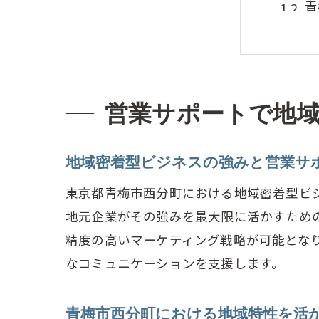
青
営
事
地
営業サポートで地
競
地域特
地域密着型ビジネスの強みと営業サ
青
カ
東京都青梅市西分町における地域密着型ビ
地元企業がその強みを最大限に活かすため
営
精度の高いマーケティング戦略が可能とな
地
なコミュニケーションを支援します。
営
競
青梅市西分町における地域特性を活