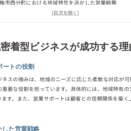
梅市西分町における地域特性を活かした営業戦略
業サポートがもたらす地域社会への貢献
例から見る営業サポートの具体的成果
域の信頼を得るための営業サポートの活用法
域密着型ビジネスが成功する理
争の激しい市場で営業サポートを活用する方法
有のニーズに応じた営業サポートでビジネスを強化し
ポートの役割
梅市西分町の顧客ニーズに応える営業サポート
スタマイズされた営業アプローチの重要性
ジネスの強みは、地域のニーズに応じた柔軟な対応が可
の重要な役割を担っています。具体的には、地域特有の
業サポートを活用した効果的なマーケットリサーチ
ります。また、営業サポートは顧客との信頼関係を築く
域ニーズに根ざした製品・サービス開発の秘訣
業サポートで地域市場への浸透を図る方法
争優位を保つための営業サポートの活用
かした営業戦略