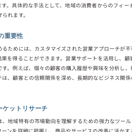
ます。具体的な手法として、地域の消費者からのフィー
客フィードバックを活かしたサービス改善の実例
げられます。
業サポートが実現するパーソナライズドサービス
梅市西分町での顧客エンゲージメント強化法
の重要性
業サポートで顧客ロイヤルティを高める方法
めるためには、カスタマイズされた営業アプローチが不
客体験を向上させる営業サポートの実践技術
結果を得ることができます。営業サポートを活用し、顧
です。例えば、個々の顧客の購入履歴や興味を分析し、
チは、顧客との信頼関係を深め、長期的なビジネス関係
ーケットリサーチ
は、地域特有の市場動向を理解するための強力なツール
ターンを詳細に把握し、商品やサービスの改善に活かす