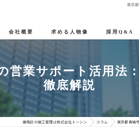
東京
会社概要
求める人物像
採用Q&A
代表挨拶
の営業サポート活用法
ビジョン
徹底解説
事業案内
漫画特集『未経験者編』
漫画特集『経験者編』
練馬区の施工管理は株式会社トーシン
コラム
東京都青梅