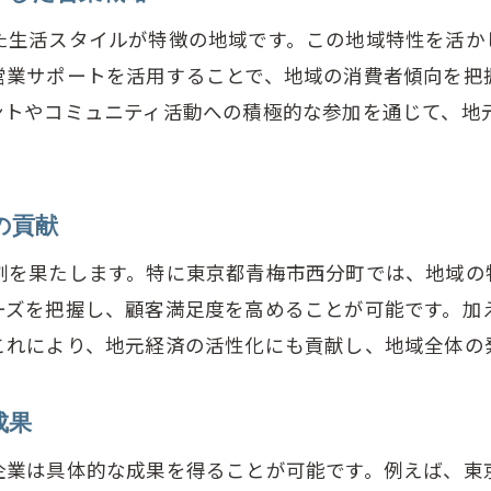
例から学ぶ青梅市西分町における営業サポートの活用
た生活スタイルが特徴の地域です。この地域特性を活か
功事例に学ぶ営業サポートの効果的な導入
営業サポートを活用することで、地域の消費者傾向を把
業サポートによる売上向上のメカニズム
ントやコミュニティ活動への積極的な参加を通じて、地
梅市西分町特有の成功事例を徹底分析
功事例が示す営業サポートのベストプラクティス
域社会との連携による営業サポートの拡張
の貢献
業サポートで成功した企業の共通点を探る
割を果たします。特に東京都青梅市西分町では、地域の
ポートで差をつける青梅市西分町の顧客対応術
ーズを把握し、顧客満足度を高めることが可能です。加
客満足度を向上させる営業サポート戦略
これにより、地元経済の活性化にも貢献し、地域全体の
客の声を反映したサービス改善の取り組み
梅市西分町での迅速な顧客対応の実践例
成果
業サポートで顧客との信頼関係を築く方法
企業は具体的な成果を得ることが可能です。例えば、東