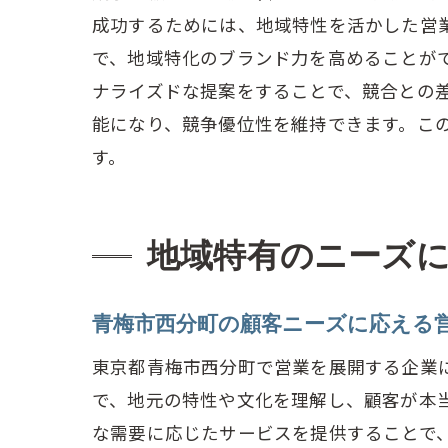
成功するためには、地域特性を活かした営
営
で、地域特化のブランド力を高めることが
課
ナライズドな提案をすることで、競合との
営
能になり、競争優位性を維持できます。こ
地域密
す。
地
営
地域特有のニーズ
青
競
青梅市西分町の顧客ニーズに応える
地
東京都青梅市西分町で営業を展開する企業
営
で、地元の特性や文化を理解し、顧客が本
営業サ
な需要に応じたサービスを提供することで
顧