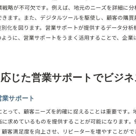
業戦略が不可欠です。例えば、地元のニーズを詳細に分
業サポート導入後のフォローアップ体制
できます。また、デジタルツールを駆使し、顧客の購買
題克服のための営業サポート活用の工夫
差別化を図ります。営業サポートが提供するデータ分析
業サポート導入が成功するための評価基準
のように、営業サポートをうまく活用することで、企業
着型営業サポートがもたらす競争力の向上とその影響
域密着型営業サポートが生む競争優位性
業サポートがもたらす地域経済への影響
に応じた営業サポートでビジネ
梅市西分町における新たなビジネスチャンスの創出
争力向上に寄与する営業サポートの具体例
営業サポート
域社会との連携で生まれる競争力強化策
にとって、顧客ニーズを的確に捉えることは重要です。
業サポートの活用で得られる持続可能な成長
当に求めているものを提供することが可能になります。
ポートで顧客満足度を高めるための具体的手法
、顧客満足度を向上させ、リピーターを増やすことがで
客満足度向上を実現する営業サポートの施策