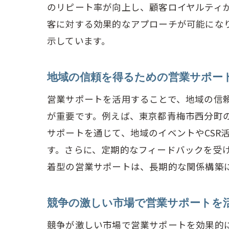
顧
のリピート率が向上し、顧客ロイヤルティ
競
客に対する効果的なアプローチが可能にな
営業サ
示しています。
営
効
地域の信頼を得るための営業サポー
業
営業サポートを活用することで、地域の信
青
が重要です。例えば、東京都青梅市西分町
サポートを通じて、地域のイベントやCSR
営
す。さらに、定期的なフィードバックを受
営
着型の営業サポートは、長期的な関係構築
青梅市
営
競争の激しい市場で営業サポートを
青
競争が激しい市場で営業サポートを効果的
成