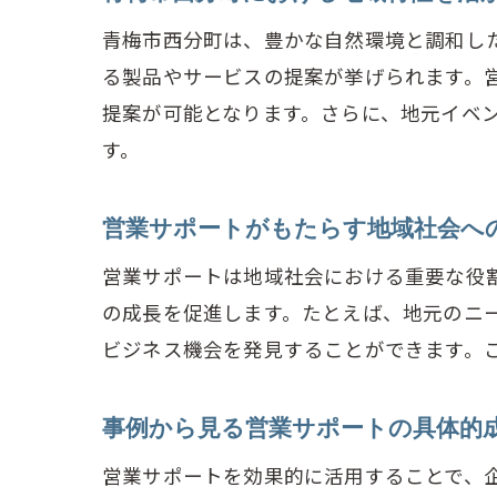
成功事
青梅市西分町は、豊かな自然環境と調和し
成
る製品やサービスの提案が挙げられます。
営
提案が可能となります。さらに、地元イベ
青
す。
成
地
営業サポートがもたらす地域社会へ
営
営業サポートは地域社会における重要な役
営業サ
の成長を促進します。たとえば、地元のニ
顧
ビジネス機会を発見することができます。
顧
青
事例から見る営業サポートの具体的
営
営業サポートを効果的に活用することで、