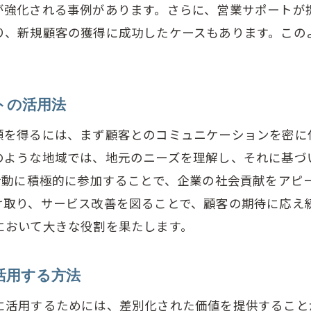
客ニーズの予測と営業サポートの連携
が強化される事例があります。さらに、営業サポートが
合と差をつける営業サポート活用術
り、新規顧客の獲得に成功したケースもあります。この
ポートのメリットを最大化するための実践的アプロー
業サポートを最大限に活用するためのステップ
果的な営業サポート体制の構築法
トの活用法
務効率化を実現する営業サポートの活用事例
頼を得るには、まず顧客とのコミュニケーションを密に
梅市西分町における営業サポートの成功要因
のような地域では、地元のニーズを理解し、それに基づ
活動に積極的に参加することで、企業の社会貢献をアピ
業サポートを進化させるための継続的改善プロセス
け取り、サービス改善を図ることで、顧客の期待に応え
業サポート導入で得られる競争力強化のアプローチ
において大きな役割を果たします。
西分町で営業サポートを導入する際の注意点と成功へ
業サポート導入時に考慮すべき地域特性
活用する方法
梅市西分町での営業サポート導入事前準備
に活用するためには、差別化された価値を提供すること
功例から学ぶ導入プロセスの最適化