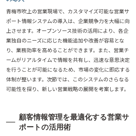
法
青梅市吹上の営業現場で、カスタマイズ可能な営業サ
顧客ロイヤルティを高めるためのコミュ
ポート情報システムの導入は、企業競争力を大幅に向
ニケーション施策
上させます。オープンソース技術の活用により、各企
最新技術を駆使した顧客サポートの実践
業独自のニーズに応じた機能追加や改善が容易とな
青梅市吹上での成功事例に学ぶ営業サポート
り、業務効率を高めることができます。また、営業チ
システムの効果
ームがリアルタイムで情報を共有し、迅速な意思決定
地域企業が直面する課題とその解決策
を行うことが可能になるため、市場の変化に即応する
成功事例から見るシステム導入の効果
体制が整います。次節では、このシステムのさらなる
営業サポートがもたらす実際のビジネス
可能性を探り、新しい営業戦略の展開を考案します。
成長
地元企業成功を支えたシステム活用の要
顧客情報管理を最適化する営業サ
因
ポートの活用術
導入後の継続的改善プロセスの重要性