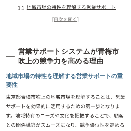
地域市場の特性を理解する営業サポート
の重要性
データ分析による競争力強化の具体例
地域企業間のネットワーク構築を促進す
る方法
営業サポートシステムが青梅市
迅速な意思決定を支える情報システムの
吹上の競争力を高める理由
役割
地域市場の特性を理解する営業サポートの重
顧客ニーズに応える営業サポート戦略
要性
競争力を高めるカスタマイズ可能なシス
東京都青梅市吹上の地域市場を理解することは、営業
テムの導入
サポートを効果的に活用するための第一歩となりま
顧客情報管理を最適化する営業サポートの活
す。地域特有のニーズや文化を把握することで、顧客
用術
との関係構築がスムーズになり、競争優位性を高める
効率的な顧客データの収集と管理