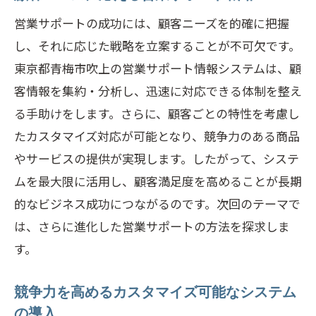
最適化
営業サポートの成功には、顧客ニーズを的確に把握
生産性を高めるためのモチベーション戦
し、それに応じた戦略を立案することが不可欠です。
略
東京都青梅市吹上の営業サポート情報システムは、顧
営業パフォーマンスを測定する指標の設
客情報を集約・分析し、迅速に対応できる体制を整え
定
る手助けをします。さらに、顧客ごとの特性を考慮し
営業サポートシステム導入で実現する顧客満
たカスタマイズ対応が可能となり、競争力のある商品
足度向上の秘訣
やサービスの提供が実現します。したがって、システ
顧客フィードバックから学ぶ継続的改善
ムを最大限に活用し、顧客満足度を高めることが長期
の重要性
的なビジネス成功につながるのです。次回のテーマで
は、さらに進化した営業サポートの方法を探求しま
パーソナライズされた顧客体験を提供す
す。
る方法
顧客の期待を超えるサービス提供の戦略
競争力を高めるカスタマイズ可能なシステム
満足度向上を目指すプロセス指標の活用
の導入