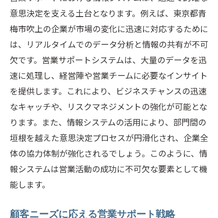
ント
意思決定を支える土台となります。例えば、東京都青
トレーニングとサポート体制の整備
梅市吹上の企業が市場の変化に迅速に対応するために
スムーズな導入を実現するコミュニケー
は、リアルタイムでのデータ分析と情報の共有が不可
ション戦略
欠です。営業サポートシステムは、大量のデータを迅
費用対効果を最大化する導入計画の立案
速に処理し、経営陣や営業チームに必要なインサイト
を提供します。これにより、ビジネスチャンスの迅速
持続可能な営業活動を支えるシステム運
なキャッチや、リスクマネジメントの強化が可能とな
用術
ります。また、情報システムの活用により、部門間の
営業サポートが企業の生産性を向上させる具
垣根を越えた意思決定プロセスが円滑化され、企業全
体的な方法
体の協力体制が強化されるでしょう。このように、情
業務自動化による生産性向上のメリット
報システムは営業活動の成功に不可欠な要素として機
データに基づく意思決定プロセスの改善
能します。
営業チームの効率的なタスク管理手法
プロジェクト管理ツールを活用した業務
顧客ニーズに応える営業サポート戦略