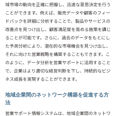
域市場の動向を正確に把握し、迅速な意思決定を行う
マルチチャネルでの顧客接点強化の実践
ことができます。例えば、販売データや顧客のフィー
法
ドバックを詳細に分析することで、製品やサービスの
営業チームの連携を深めるためのシステ
改善点を見つけ出し、顧客満足度を高める施策を講じ
ム活用
ることが可能です。さらに、過去のデータをもとにし
顧客との双方向コミュニケーション促進
た予測分析により、潜在的な市場機会を見つけ出し、
の手法
それに向けた営業戦略を構築することもできます。こ
遠隔営業を可能にする最新テクノロジー
のように、データ分析を営業サポートに活用すること
の導入
で、企業はより適切な経営判断を下し、持続的なビジ
地域特性を活かした営業サポートシステムの
ネス成長を実現することができます。
選び方
地元企業のニーズに応えるシステム選定
地域企業間のネットワーク構築を促進する方
基準
法
青梅市吹上特有の市場に適したツールと
営業サポート情報システムは、地域企業間のネットワ