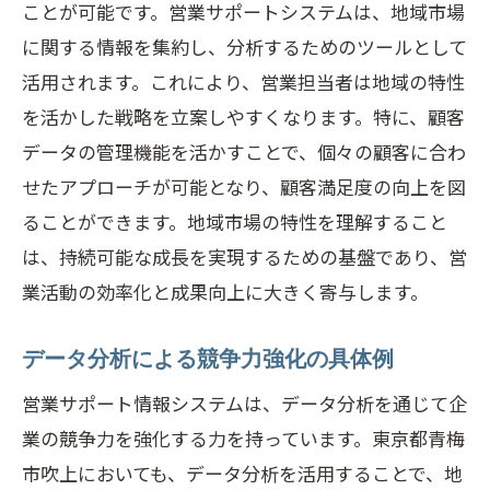
ことが可能です。営業サポートシステムは、地域市場
CRMシステムを活用した顧客関係の深化
に関する情報を集約し、分析するためのツールとして
顧客満足度向上のための情報活用法
活用されます。これにより、営業担当者は地域の特性
セグメンテーション戦略によるターゲッ
を活かした戦略を立案しやすくなります。特に、顧客
ト強化
データの管理機能を活かすことで、個々の顧客に合わ
最新技術を用いた顧客情報の保護と活用
せたアプローチが可能となり、顧客満足度の向上を図
営業サポートによるパーソナライズドサ
ることができます。地域市場の特性を理解すること
ービスの展開
は、持続可能な成長を実現するための基盤であり、営
業活動の効率化と成果向上に大きく寄与します。
青梅市吹上で営業サポートがもたらすコミュ
ニケーションの変革
データ分析による競争力強化の具体例
社内外の連携を強化するコミュニケーシ
ョンツール
営業サポート情報システムは、データ分析を通じて企
業の競争力を強化する力を持っています。東京都青梅
リアルタイム情報共有で顧客対応を迅速
市吹上においても、データ分析を活用することで、地
化