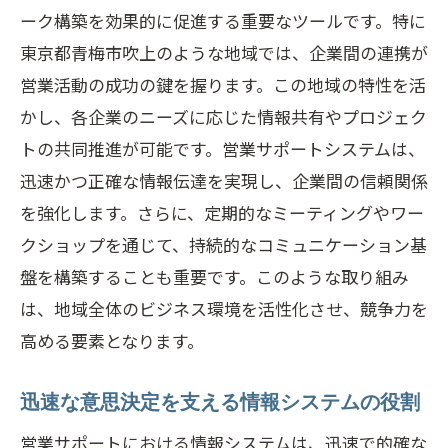
は
ーク構築を効果的に促進する重要なツールです。特に
地域資源を活用した営業戦略の策定
東京都青梅市吹上のような地域では、企業間の連携が
営業活動の成功の鍵を握ります。この地域の特性を活
システム導入による地元企業との協業の
かし、各企業のニーズに応じた情報共有やプロジェク
可能性
トの共同推進が可能です。営業サポートシステムは、
地域特化型サービスの提供で差別化を図
迅速かつ正確な情報伝達を実現し、企業間の信頼関係
る
を強化します。さらに、定期的なミーティングやワー
カスタマイズ可能な営業サポートシステ
クショップを通じて、持続的なコミュニケーション基
ムの選び方
盤を構築することも重要です。このような取り組み
東京都青梅市吹上における営業活動を効率化
は、地域全体のビジネス環境を活性化させ、競争力を
するシステム導入のコツ
高める要素となります。
業務プロセスを見直すための効果的な手
法
迅速な意思決定を支える情報システムの役割
導入前に考慮すべきシステム選定のポイ
営業サポートにおける情報システムは、迅速で的確な