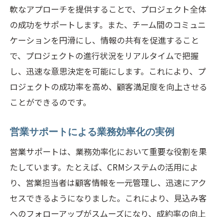
例
軟なアプローチを提供することで、プロジェクト全体
の成功をサポートします。また、チーム間のコミュニ
営業サポートを活用した戦略的ビジョン
ケーションを円滑にし、情報の共有を促進すること
の形成
で、プロジェクトの進行状況をリアルタイムで把握
プロジェクト支援を最適化するための営
し、迅速な意思決定を可能にします。これにより、プ
業サポート
ロジェクトの成功率を高め、顧客満足度を向上させる
デジタルツールを活用した営業サポート
ことができるのです。
の最新手法
営業サポートによる収益向上の鍵
営業サポートによる業務効率化の実例
営業サポートでビジネス成長を実現する
営業サポートは、業務効率化において重要な役割を果
プロセス
たしています。たとえば、CRMシステムの活用によ
営業サポートの最新トレンドを知り競争力を
り、営業担当者は顧客情報を一元管理し、迅速にアク
高める
セスできるようになりました。これにより、見込み客
最新の営業サポートツール紹介
へのフォローアップがスムーズになり、成約率の向上