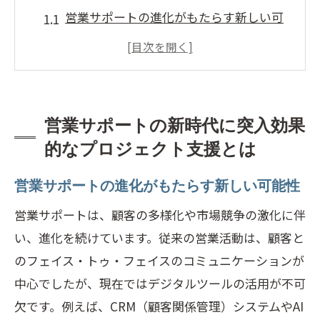
営業サポートの進化がもたらす新しい可
能性
効果的なプロジェクト支援の基礎を理解
する
営業サポートによる業務効率化の実例
営業サポートの新時代に突入効果
プロジェクト支援の成功事例から学ぶ営
的なプロジェクト支援とは
業サポート
営業サポートの進化がもたらす新しい可能性
営業サポートの新技術が変える業界の未
来
営業サポートは、顧客の多様化や市場競争の激化に伴
プロジェクト支援における営業サポート
い、進化を続けています。従来の営業活動は、顧客と
の役割の重要性
のフェイス・トゥ・フェイスのコミュニケーションが
中心でしたが、現在ではデジタルツールの活用が不可
競争が激化する今営業サポートの重要性を再
欠です。例えば、CRM（顧客関係管理）システムやAI
考する