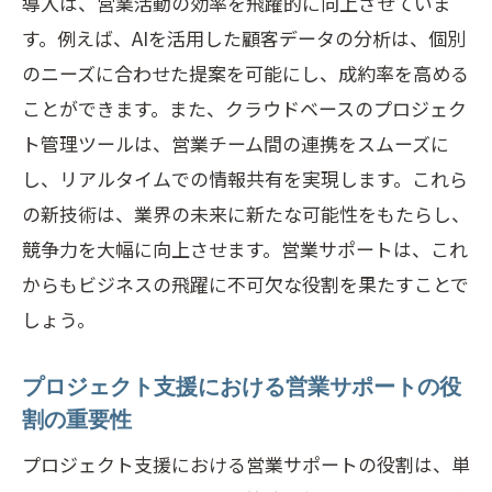
導入は、営業活動の効率を飛躍的に向上させていま
営業サポートを通じて現場の生産性を向
す。例えば、AIを活用した顧客データの分析は、個別
上させる方法
のニーズに合わせた提案を可能にし、成約率を高める
現場での営業サポートの効果を最大化す
ことができます。また、クラウドベースのプロジェク
るためのヒント
ト管理ツールは、営業チーム間の連携をスムーズに
営業サポートの革新がもたらす現場の変
し、リアルタイムでの情報共有を実現します。これら
化
の新技術は、業界の未来に新たな可能性をもたらし、
営業サポートで未来を切り拓く最新技術と実
競争力を大幅に向上させます。営業サポートは、これ
践方法
からもビジネスの飛躍に不可欠な役割を果たすことで
未来を見据えた営業サポート技術の選び
しょう。
方
プロジェクト支援における営業サポートの役
営業サポートを活用した次世代ビジネス
割の重要性
モデルの構築
プロジェクト支援における営業サポートの役割は、単
最新技術で変わる営業サポートの実践例