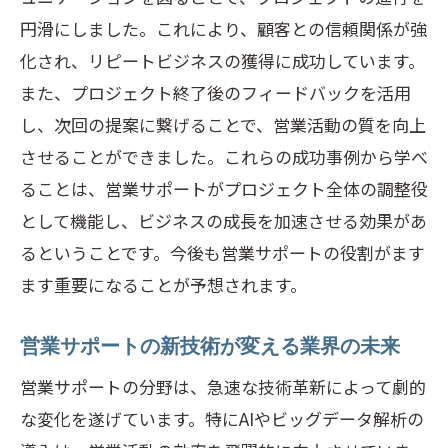
営業サポートを通じて顧客関係を深める
円滑にしました。これにより、顧客との信頼関係が強
方法
化され、リピートビジネスの獲得に成功しています。
営業サポートが担う持続可能なビジネス
また、プロジェクト終了後のフィードバックを活用
モデル
し、次回の提案に繋げることで、営業活動の質を向上
営業サポートによる企業価値向上の過程
させることができました。これらの成功事例から学べ
ビジネスの革新を支える営業サポートの
ることは、営業サポートがプロジェクト全体の調整役
役割
として機能し、ビジネスの成長を加速させる効果があ
るということです。今後も営業サポートの役割がます
現場で役立つ営業サポート革新のプロジェク
ます重要になることが予想されます。
ト支援法を解説
営業サポートの現場活用術
営業サポートの新技術が変える業界の未来
プロジェクト支援における営業サポート
営業サポートの分野は、急速な技術革新によって劇的
の革新技術
な変化を遂げています。特にAIやビッグデータ解析の
営業サポートの現場導入で成功する秘訣