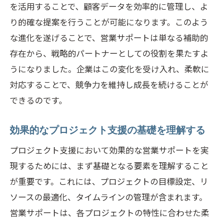
を活用することで、顧客データを効率的に管理し、よ
営業サポートが競争優位性をもたらす理
り的確な提案を行うことが可能になります。このよう
由
な進化を遂げることで、営業サポートは単なる補助的
競争環境で勝つための営業サポート戦略
存在から、戦略的パートナーとしての役割を果たすよ
営業サポートにおける差別化の要素
うになりました。企業はこの変化を受け入れ、柔軟に
市場競争に対応するための営業サポート
対応することで、競争力を維持し成長を続けることが
の革新
できるのです。
営業サポートを通じて顧客満足度を向上
させる方法
効果的なプロジェクト支援の基礎を理解する
競争激化の中で営業サポートが果たす役
プロジェクト支援において効果的な営業サポートを実
割
現するためには、まず基礎となる要素を理解すること
営業サポートでビジネスを加速するための具
が重要です。これには、プロジェクトの目標設定、リ
体策を探る
ソースの最適化、タイムラインの管理が含まれます。
営業サポートで加速するビジネス成功事
営業サポートは、各プロジェクトの特性に合わせた柔