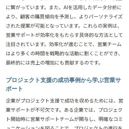
営業サポートにおけるAIと自動化の役割
に繋がっています。また、AIを活用したデータ分析に
営業サポートのトレンドがもたらす競争
より、顧客の購買傾向を予測し、よりパーソナライズ
力の強化
された提案が可能となっています。これらの実例は、
営業サポートの新技術がもたらす変革
営業サポートが効率化をもたらす具体的な方法として
注目されています。効率化が進むことで、営業チーム
営業サポートのトレンドを活かした競争
はより多くの時間を戦略的な活動に割くことができ、
優位戦略
最終的には売上の増加にも貢献するのです。
営業サポートの最新動向を取り入れる実
践方法
プロジェクト支援の成功事例から学ぶ営業サ
ビジネス成功のカギ営業サポートがもたらす
ポート
新たな価値
企業がプロジェクト支援で成功を収めるためには、営
営業サポートによる価値創造の実例
業サポートが不可欠です。ある企業では、プロジェク
営業サポートがビジネスにもたらす長期
ト開始時に営業サポートチームが関与し、明確なコミ
的利益
ュニケーションを図ることで、プロジェクトの進行を