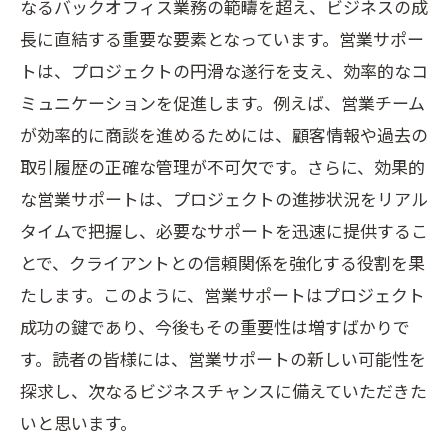
なるバックオフィス業務の範疇を超え、ビジネスの成
営業サポートの未来を形作るテクノロジ
長に直結する重要な要素となっています。営業サポー
ー
トは、プロジェクトの円滑な遂行を支え、効率的なコ
未来のビジネスを支える営業サポートの
ミュニケーションを促進します。例えば、営業チーム
実践方法
が効率的に商談を進めるためには、顧客情報や過去の
営業サポートで変革する未来のプロジェ
取引履歴の正確な管理が不可欠です。さらに、効果的
クト支援
な営業サポートは、プロジェクトの進捗状況をリアル
営業サポートが変えるプロジェクト支援の新
タイムで把握し、必要なサポートを迅速に提供するこ
常識に迫る
とで、クライアントとの信頼関係を強化する役割を果
プロジェクト支援の新常識としての営業
たします。このように、営業サポートはプロジェクト
サポート
成功の鍵であり、今後もその重要性は増すばかりで
営業サポートが変革するプロジェクトマ
す。読者の皆様には、営業サポートの新しい可能性を
ネジメント
探求し、次なるビジネスチャンスに備えていただきた
営業サポートによるプロジェクトの成功
いと思います。