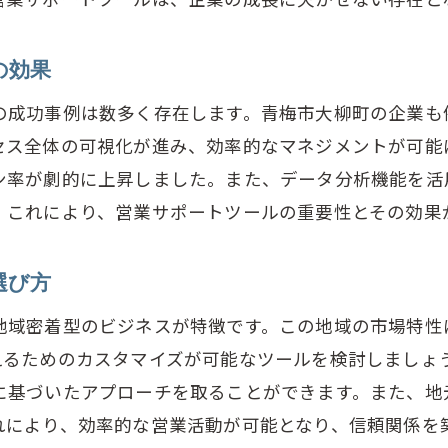
青梅市大柳町での売上向上に役立つツールの事例
営業サポートツール導入で売上を伸ばす実践法
の効果
梅市大柳町の営業を革新する最新の営業サポートツール
最新営業サポートツールの特長と導入効果
の成功事例は数多く存在します。青梅市大柳町の企業も
セス全体の可視化が進み、効率的なマネジメントが可能
革新的な営業サポートツールの活用事例
ン率が劇的に上昇しました。また、データ分析機能を活
営業プロセスを変革する最新ツールの紹介
。これにより、営業サポートツールの重要性とその効果
青梅市大柳町の営業に役立つ最新ツールの選び方
最新ツールによる営業効率向上の実例
選び方
青梅市の市場ニーズに対応する最新営業ツール
地域密着型のビジネスが特徴です。この地域の市場特性
業サポートツールの導入で青梅市大柳町の営業力を最大
えるためのカスタマイズが可能なツールを検討しましょう
営業力を最大化するためのツール導入ポイント
に基づいたアプローチを取ることができます。また、地
青梅市大柳町の営業力を引き出すツールの選定法
れにより、効率的な営業活動が可能となり、信頼関係を
営業活動を強化するツール導入のステップ