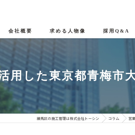
会社概要
求める人物像
採用Q&A
代表挨拶
ビジョン
活用した東京都青梅市
事業案内
漫画特集『未経験者編』
漫画特集『経験者編』
練馬区の施工管理は株式会社トーシン
コラム
営