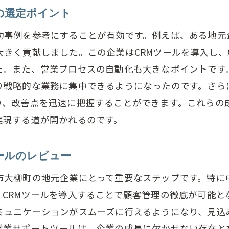
梅市大柳町の営業チームが知るべき営業サポートツール
の選定ポイント
営業サポートツールの基本機能とその活用法
功事例を参考にすることが有効です。例えば、ある地元
青梅市大柳町で使えるツールの基本的な特性
大きく貢献しました。この企業はCRMツールを導入し
営業チームが知っておくべきツールの導入メリット
た。また、営業プロセスの自動化も大きなポイントです
初心者向け営業サポートツールの使い方ガイド
り戦略的な業務に集中できるようになったのです。さら
営業チームが活用すべきツールの基本知識
り、改善点を迅速に把握することができます。これらの
青梅市大柳町の営業に役立つツールの基本
実現する道が開かれるのです。
業サポートツールで売上アップ青梅市大柳町の実践例
売上を伸ばすための営業サポートツールの活用例
ールのレビュー
青梅市大柳町の企業が実践する売上向上のためのツー
市大柳町の地元企業にとって重要なステップです。特に
成功企業の事例から学ぶ営業サポートツールの効果
、CRMツールを導入することで顧客管理の徹底が可能と
営業ツールを使った売上アップの具体的な方法
ミュニケーションがスムーズに行えるようになり、見込
営業サポートツールは、企業の成長に欠かせない存在と