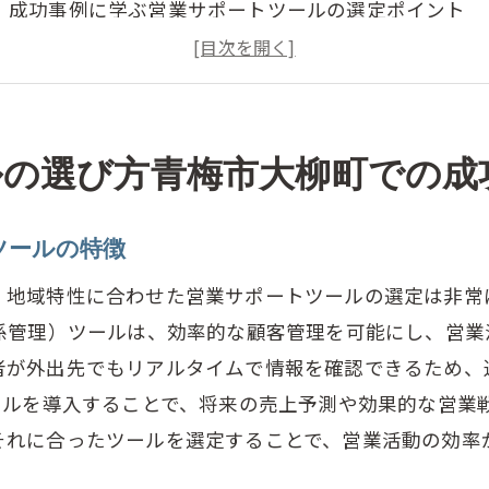
成功事例に学ぶ営業サポートツールの選定ポイント
地元企業が導入した営業サポートツールのレビュー
成功事例に見る営業サポートツールの効果
青梅市の市場特性に合ったツールの選び方
ルの選び方青梅市大柳町での成
成功事例に基づく営業サポートツールの導入プロセス
率的な営業活動青梅市大柳町の営業サポートツール活用
ツールの特徴
営業効率を上げるツールの活用法
青梅市大柳町の企業が実践する営業サポートツールの
、地域特性に合わせた営業サポートツールの選定は非常
関係管理）ツールは、効率的な顧客管理を可能にし、営
営業プロセスを最適化するツールの活用事例
者が外出先でもリアルタイムで情報を確認できるため、
地域特性を踏まえたツールの効果的な利用法
ールを導入することで、将来の売上予測や効果的な営業
営業チームの生産性を向上させるツールの使い方
それに合ったツールを選定することで、営業活動の効率
青梅市大柳町での営業活動を強化するツールの導入法