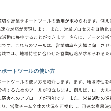
青梅市大柳町の企業が実践する営業ツール戦略
競合に差をつけるためのツール活用法
適切な営業サポートツールの活用が求められます。例え
営業チームの競争力を高めるツールの使い方
迅速な対応が実現します。また、営業プロセスを自動化
青梅市の市場で優位に立つためのツールの利用法
な活動に集中することができます。さらに、データ分析
差別化を図るための営業サポートツールの選定と活用
能です。これらのツールは、営業効率を大幅に向上させ
地域では、地域特性に合わせた営業戦略が求められるた
サポートツールの使い方
ポートツールの使い方を紹介します。まず、地域特性を
分析するためのツールが役立ちます。例えば、ローカル
に顧客へのアプローチが可能です。また、営業活動の進
より、営業チーム全体の状況を可視化し、迅速な意思決