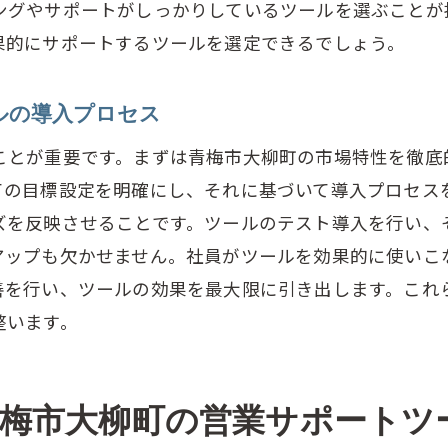
ングやサポートがしっかりしているツールを選ぶことが
営業力アップにつながるツール活用の成功事例
果的にサポートするツールを選定できるでしょう。
青梅市の営業力を高めるためのツール活用法
営業チームのパフォーマンスを最大化するツール
ルの導入プロセス
梅市大柳町で使える営業サポートツールの選定ポイント
ことが重要です。まずは青梅市大柳町の市場特性を徹底
地域特性に合ったツール選びのポイント
ての目標設定を明確にし、それに基づいて導入プロセス
青梅市大柳町の企業に適したツールの選び方
ズを反映させることです。ツールのテスト導入を行い、
アップも欠かせません。社員がツールを効果的に使いこ
営業サポートツール選定の際の注意点
善を行い、ツールの効果を最大限に引き出します。これ
市場動向に合わせたツール選定のコツ
整います。
青梅市大柳町の営業活動に適したツールの見極め方
効果的なツール選定のためのチェックリスト
業サポートツールで差をつける青梅市大柳町の営業戦略
青梅市大柳町の営業サポートツ
営業サポートツールを活用した差別化戦略