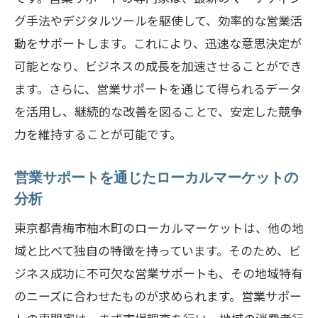
AIと営業サポートの融合
グ手法やデジタルツールを駆使して、効率的な営業活
リモート営業サポートの台頭
動をサポートします。これにより、迅速な意思決定が
パーソナライズされた営業アプローチ
可能となり、ビジネスの成長を加速させることができ
マーケティングオートメーションと営業
ます。さらに、営業サポートを通じて得られるデータ
サポート
を活用し、継続的な改善を図ることで、安定した競争
今後の営業サポートの方向性
力を維持することが可能です。
営業サポートで青梅市柚木町のビジネスを飛
躍させる方法
営業サポートを通じたローカルマーケットの
分析
地域特有の要素を活かした営業戦略
ペルソナ設定とターゲティング
東京都青梅市柚木町のローカルマーケットは、他の地
域と比べて独自の特徴を持っています。そのため、ビ
効果的な営業キャンペーンの計画
ジネス成功に不可欠な営業サポートも、その地域特有
クロスセリングとアップセリングのテク
のニーズに合わせたものが求められます。営業サポー
ニック