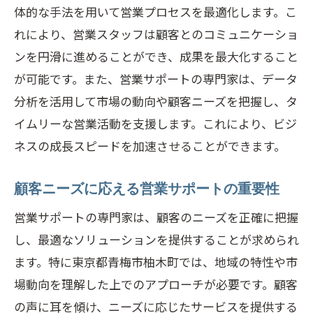
の活用
体的な手法を用いて営業プロセスを最適化します。こ
青梅市柚木町の営業サポート事例から学ぶ成
れにより、営業スタッフは顧客とのコミュニケーショ
功の秘訣
ンを円滑に進めることができ、成果を最大化すること
成功事例に見る営業サポートの効果
が可能です。また、営業サポートの専門家は、データ
具体的な課題解決のプロセス
分析を活用して市場の動向や顧客ニーズを把握し、タ
イムリーな営業活動を支援します。これにより、ビジ
顧客との信頼関係構築方法
ネスの成長スピードを加速させることができます。
実際のプロジェクトの進め方
トラブルシューティングの実例
顧客ニーズに応える営業サポートの重要性
成功事例に基づく営業サポートの最適化
営業サポートの専門家は、顧客のニーズを正確に把握
効果的な営業サポートの取り入れ方
し、最適なソリューションを提供することが求められ
初めての営業サポート導入ステップ
ます。特に東京都青梅市柚木町では、地域の特性や市
既存の営業プロセスとの統合方法
場動向を理解した上でのアプローチが必要です。顧客
営業サポートのROIの測定方法
の声に耳を傾け、ニーズに応じたサービスを提供する