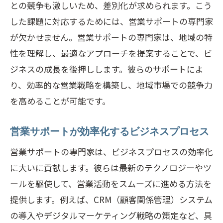
との競争も激しいため、差別化が求められます。こう
長期的なビジネス成長と営業サポート
した課題に対応するためには、営業サポートの専門家
従業員の生産性と営業サポートの関係
が欠かせません。営業サポートの専門家は、地域の特
ビジネスの安定化に寄与する営業サポー
性を理解し、最適なアプローチを提案することで、ビ
ト
ジネスの成長を後押しします。彼らのサポートによ
営業サポートがもたらす競争優位性
り、効率的な営業戦略を構築し、地域市場での競争力
を高めることが可能です。
営業サポート専門家の選び方とポイント
実績と信頼性を確認する方法
営業サポートが効率化するビジネスプロセス
専門家のスキルセットの評価ポイント
営業サポートの専門家は、ビジネスプロセスの効率化
コストパフォーマンスの見極め方
に大いに貢献します。彼らは最新のテクノロジーやツ
地域密着型の専門家のメリット
ールを駆使して、営業活動をスムーズに進める方法を
コミュニケーション能力の重要性
提供します。例えば、CRM（顧客関係管理）システム
クライアントレビューとフィードバック
の導入やデジタルマーケティング戦略の策定など、具