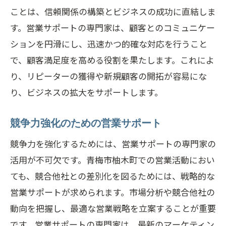
トレーニングプログラムの構築
ことは、信頼関係の構築とビジネスの成功に直結しま
す。営業サポートの専門家は、顧客とのコミュニケー
フィードバックループの形成
ションを円滑にし、迅速かつ的確な対応を行うこと
継続的な改善のための方法論
で、顧客満足度を高める役割を果たします。これによ
営業サポートを活用した営業活動の最適化
り、リピーターの獲得や新規顧客の開拓が容易にな
データ駆動型の営業戦略の立案
り、ビジネスの拡大をサポートします。
営業チームの効率化とリソース配分
顧客関係管理（CRM）システムの活用
競争力強化のための営業サポート
営業サポートツールの選定と導入
競争力を強化するためには、営業サポートの専門家の
営業サポートによる見込み客の育成
活用が不可欠です。青梅市柚木町での営業活動におい
パフォーマンスメトリクスの設定
ても、競合他社との差別化を図るためには、戦略的な
専門家が教える営業サポートの最新トレンド
営業サポートが求められます。市場分析や競合他社の
動向を把握し、最適な営業戦略を立案することが重要
最新の営業サポート技術とツール
です。営業サポートの専門家は、最新のマーケティン