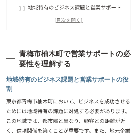
地域特有のビジネス課題と営業サポート
の役割
営業サポートが効率化するビジネスプロ
セス
顧客ニーズに応える営業サポートの重要
青梅市柚木町で営業サポートの必
性
要性を理解する
競争力強化のための営業サポート
地域特有のビジネス課題と営業サポートの役
営業サポートを通じたローカルマーケッ
割
トの分析
東京都青梅市柚木町において、ビジネスを成功させる
青梅市柚木町での営業サポートの実例
ためには地域特有の課題に対処する必要があります。
営業サポートがビジネス成長に与える影響
この地域では、都市部と異なり、顧客との距離が近
売上向上に繋がる営業サポートの効果
く、信頼関係を築くことが重要です。また、地元企業
顧客満足度向上のための営業サポート