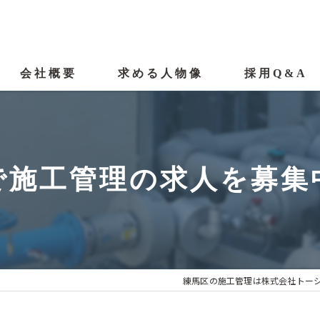
会社概要
求める人物像
採用Q&A
代表挨拶
ビジョン
で施工管理の求人を募集
事業案内
漫画特集『未経験者編』
漫画特集『経験者編』
練馬区の施工管理は株式会社トー